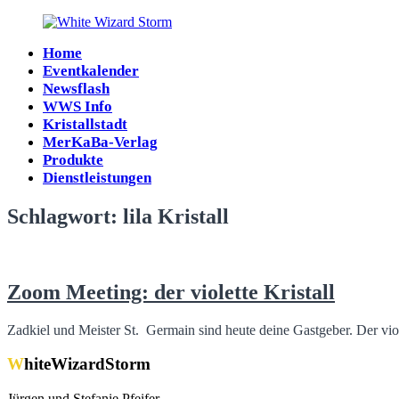
Zum
Inhalt
Home
springen
White
Eventkalender
Wizard
Newsflash
Storm
WWS Info
Kristallstadt
MerKaBa-Verlag
Produkte
Dienstleistungen
Schlagwort:
lila Kristall
Zoom Meeting: der violette Kristall
Zadkiel und Meister St. Germain sind heute deine Gastgeber. Der viol
WhiteWizardStorm
Jürgen und Stefanie Pfeifer