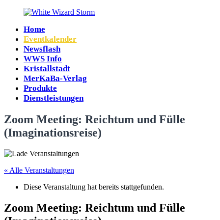
Zum
Inhalt
Home
springen
White
Eventkalender
Wizard
Newsflash
Storm
WWS Info
Kristallstadt
MerKaBa-Verlag
Produkte
Dienstleistungen
Zoom Meeting: Reichtum und Fülle
(Imaginationsreise)
« Alle Veranstaltungen
Diese Veranstaltung hat bereits stattgefunden.
Zoom Meeting: Reichtum und Fülle