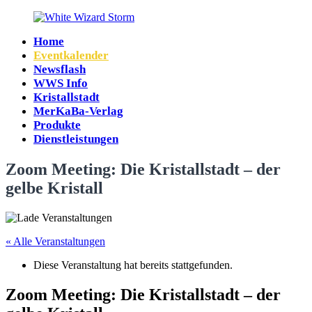
Zum
Inhalt
Home
springen
White
Eventkalender
Wizard
Newsflash
Storm
WWS Info
Kristallstadt
MerKaBa-Verlag
Produkte
Dienstleistungen
Zoom Meeting: Die Kristallstadt – der
gelbe Kristall
« Alle Veranstaltungen
Diese Veranstaltung hat bereits stattgefunden.
Zoom Meeting: Die Kristallstadt – der