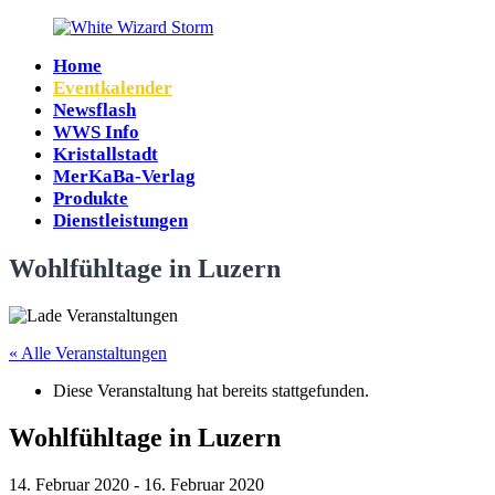
Zum
Inhalt
Home
springen
White
Eventkalender
Wizard
Newsflash
Storm
WWS Info
Kristallstadt
MerKaBa-Verlag
Produkte
Dienstleistungen
Wohlfühltage in Luzern
« Alle Veranstaltungen
Diese Veranstaltung hat bereits stattgefunden.
Wohlfühltage in Luzern
14. Februar 2020
-
16. Februar 2020